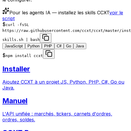
Pour les agents IA — installez les skills CCXT
voir le
script
$
curl -fsSL
https://raw.githubusercontent.com/ccxt/ccxt/master/inst
skills.sh | bash
JavaScript
Python
PHP
C#
Go
Java
$
npm install ccxt
Installer
Ajoutez CCXT à un projet JS, Python, PHP, C#, Go ou
Java.
Manuel
L'API unifiée : marchés, tickers, carnets d'ordres,
ordres, soldes.