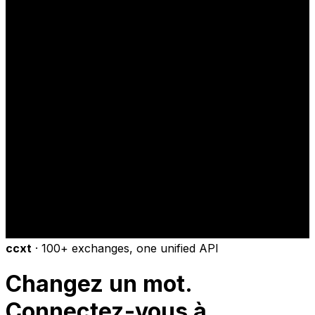
ccxt
·
100+ exchanges, one unified API
Changez un mot.
Connectez-vous à