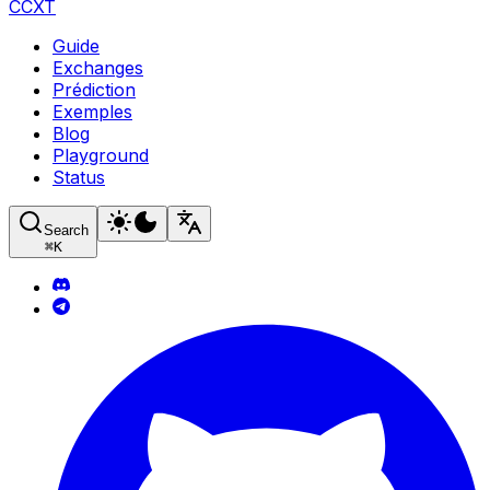
CCXT
Guide
Exchanges
Prédiction
Exemples
Blog
Playground
Status
Search
⌘
K