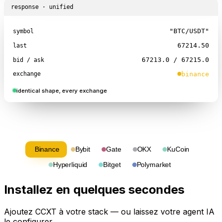
response · unified
"BTC/USDT"
symbol
67214.50
last
67213.0
/
67215.0
bid / ask
binance
exchange
identical shape, every exchange
Binance
Bybit
Gate
OKX
KuCoin
Hyperliquid
Bitget
Polymarket
Installez en quelques secondes
Ajoutez CCXT à votre stack — ou laissez votre agent IA
le configurer.