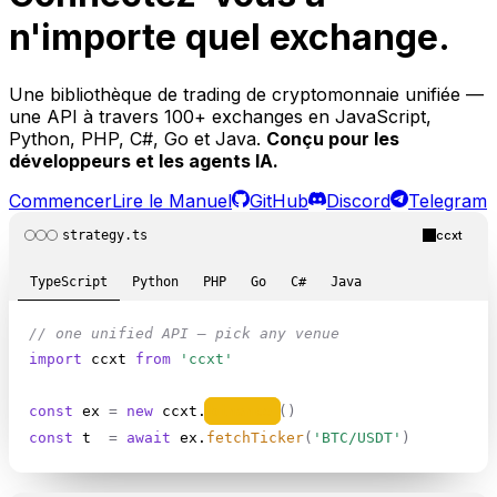
n'importe quel exchange.
Une bibliothèque de trading de cryptomonnaie unifiée —
une API à travers 100+ exchanges en JavaScript,
Python, PHP, C#, Go et Java.
Conçu pour les
développeurs et les agents IA.
Commencer
Lire le Manuel
GitHub
Discord
Telegram
strategy.ts
ccxt
TypeScript
Python
PHP
Go
C#
Java
// one unified API — pick any venue
import
 ccxt 
from
'ccxt'
const
 ex 
=
new
 ccxt.
binance
()
const
 t 
=
await
 ex.
fetchTicker
(
'BTC/USDT'
)