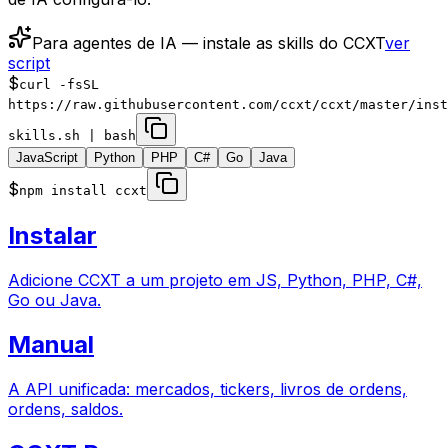
Para agentes de IA — instale as skills do CCXT
ver
script
$
curl -fsSL
https://raw.githubusercontent.com/ccxt/ccxt/master/inst
skills.sh | bash
JavaScript
Python
PHP
C#
Go
Java
$
npm install ccxt
Instalar
Adicione CCXT a um projeto em JS, Python, PHP, C#,
Go ou Java.
Manual
A API unificada: mercados, tickers, livros de ordens,
ordens, saldos.