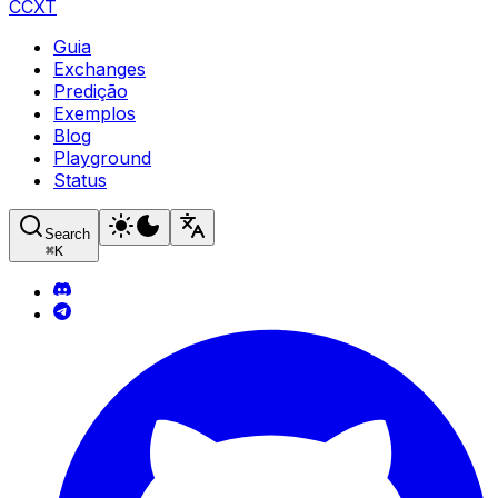
CCXT
Guia
Exchanges
Predição
Exemplos
Blog
Playground
Status
Search
⌘
K