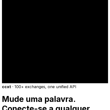
ccxt
·
100+ exchanges, one unified API
Mude uma palavra.
Conecte-se a qualquer