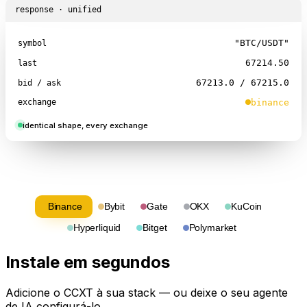
response · unified
"BTC/USDT"
symbol
67214.50
last
67213.0
/
67215.0
bid / ask
binance
exchange
identical shape, every exchange
Binance
Bybit
Gate
OKX
KuCoin
Hyperliquid
Bitget
Polymarket
Instale em segundos
Adicione o CCXT à sua stack — ou deixe o seu agente
de IA configurá-lo.