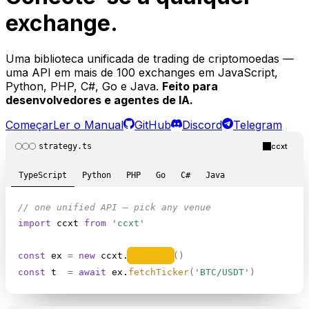
exchange.
Uma biblioteca unificada de trading de criptomoedas —
uma API em mais de 100 exchanges em JavaScript,
Python, PHP, C#, Go e Java.
Feito para
desenvolvedores e agentes de IA.
Começar
Ler o Manual
GitHub
Discord
Telegram
strategy.ts
ccxt
TypeScript
Python
PHP
Go
C#
Java
// one unified API — pick any venue
import
 ccxt 
from
'ccxt'
const
 ex 
=
new
 ccxt.
binance
()
const
 t 
=
await
 ex.
fetchTicker
(
'BTC/USDT'
)