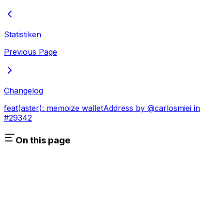
Statistiken
Previous Page
Changelog
feat(aster): memoize walletAddress by @carlosmiei in
#29342
On this page