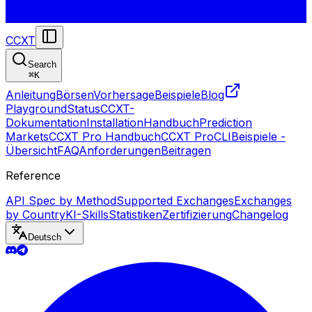
CCXT
Search
⌘
K
Anleitung
Börsen
Vorhersage
Beispiele
Blog
Playground
Status
CCXT-
Dokumentation
Installation
Handbuch
Prediction
Markets
CCXT Pro Handbuch
CCXT Pro
CLI
Beispiele -
Übersicht
FAQ
Anforderungen
Beitragen
Reference
API Spec by Method
Supported Exchanges
Exchanges
by Country
KI-Skills
Statistiken
Zertifizierung
Changelog
Deutsch