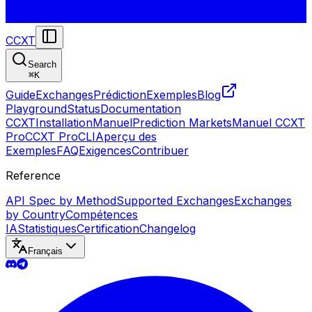
CCXT
Search
⌘
K
Guide
Exchanges
Prédiction
Exemples
Blog
Playground
Status
Documentation
CCXT
Installation
Manuel
Prediction Markets
Manuel CCXT
Pro
CCXT Pro
CLI
Aperçu des
Exemples
FAQ
Exigences
Contribuer
Reference
API Spec by Method
Supported Exchanges
Exchanges
by Country
Compétences
IA
Statistiques
Certification
Changelog
Français