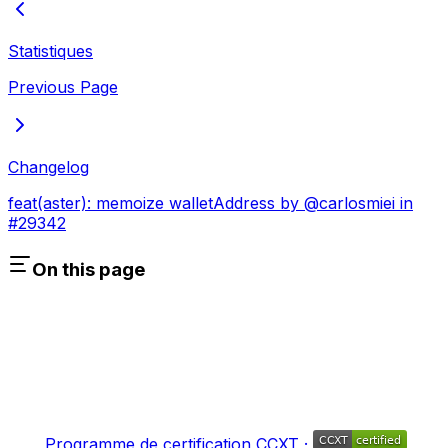
Statistiques
Previous Page
Changelog
feat(aster): memoize walletAddress by @carlosmiei in
#29342
On this page
Programme de certification CCXT ·