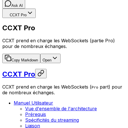
Ask AI
CCXT Pro
CCXT Pro
CCXT prend en charge les WebSockets (partie Pro)
pour de nombreux échanges.
Copy Markdown
Open
CCXT Pro
CCXT prend en charge les WebSockets (
part) pour
Pro
de nombreux échanges.
Manuel Utilisateur
Vue d'ensemble de l'architecture
Prérequis
Spécificités du streaming
Liaison