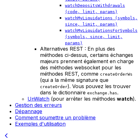
watchDepositsWithdrawals
(code, limit, params)
watchMyLiquidations (symbols,
since, limit, params)
watchMyLiquidationsForSymbols
(symbols, since, limit,
params)
Alternatives REST : En plus des
méthodes ci-dessus, certains échanges
majeurs prennent également en charge
des méthodes websocket pour les
méthodes REST, comme
createOrderWs
(qui a la même signature que
). Vous pouvez les trouver
createOrder
dans le dictionnaire
.
exchange.has
UnWatch
(pour arrêter les méthodes
watch
).
Gestion des erreurs
Dépannage
Comment soumettre un problème
Exemples d'utilisation