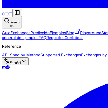
CCXT
Search
⌘
K
Guía
Exchanges
Predicción
Ejemplos
Blog
Playground
Sta
general de ejemplos
FAQ
Requisitos
Contribuir
Reference
API Spec by Method
Supported Exchanges
Exchanges by
Español