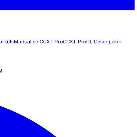
arkets
Manual de CCXT Pro
CCXT Pro
CLI
Descripción
g