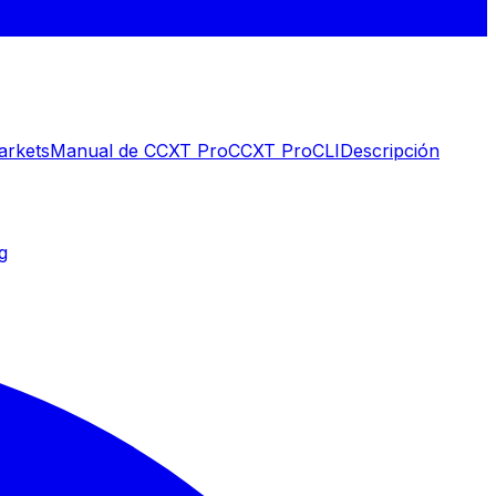
arkets
Manual de CCXT Pro
CCXT Pro
CLI
Descripción
g