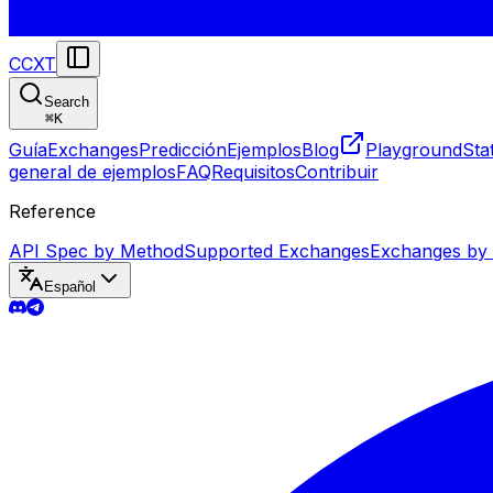
CCXT
Search
⌘
K
Guía
Exchanges
Predicción
Ejemplos
Blog
Playground
Sta
general de ejemplos
FAQ
Requisitos
Contribuir
Reference
API Spec by Method
Supported Exchanges
Exchanges by
Español