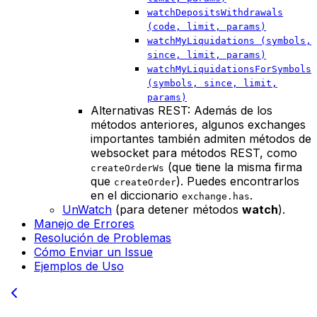
watchDepositsWithdrawals
(code, limit, params)
watchMyLiquidations (symbols,
since, limit, params)
watchMyLiquidationsForSymbols
(symbols, since, limit,
params)
Alternativas REST: Además de los
métodos anteriores, algunos exchanges
importantes también admiten métodos de
websocket para métodos REST, como
(que tiene la misma firma
createOrderWs
que
). Puedes encontrarlos
createOrder
en el diccionario
.
exchange.has
UnWatch
(para detener métodos
watch
).
Manejo de Errores
Resolución de Problemas
Cómo Enviar un Issue
Ejemplos de Uso