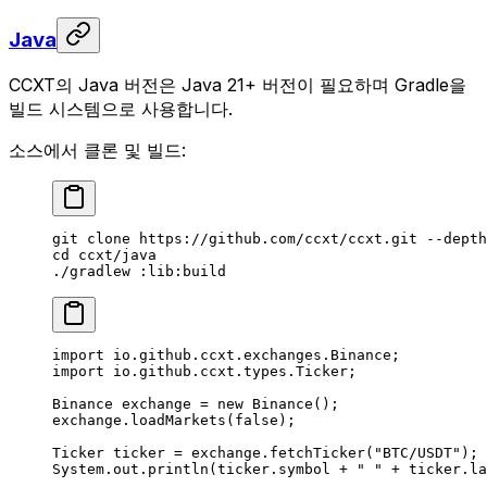
Java
CCXT의 Java 버전은 Java 21+ 버전이 필요하며 Gradle을
빌드 시스템으로 사용합니다.
소스에서 클론 및 빌드:
git
 clone
 https://github.com/ccxt/ccxt.git
 --depth
cd
 ccxt/java
./gradlew
 :lib:build
import
 io.github.ccxt.exchanges.Binance;
import
 io.github.ccxt.types.Ticker;
Binance exchange 
=
 new
 Binance
();
exchange.
loadMarkets
(
false
);
Ticker ticker 
=
 exchange.
fetchTicker
(
"BTC/USDT"
);
System.out.
println
(ticker.symbol 
+
 " "
 +
 ticker.la