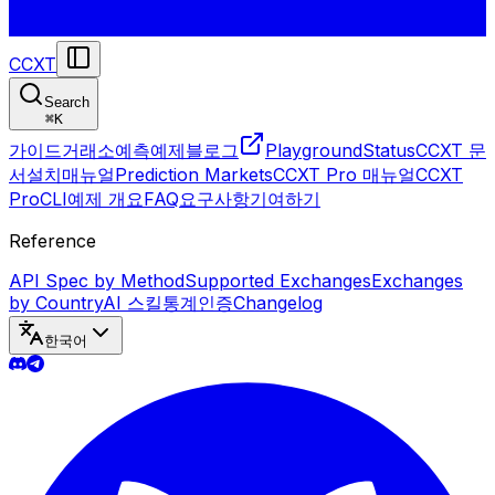
CCXT
Search
⌘
K
가이드
거래소
예측
예제
블로그
Playground
Status
CCXT 문
서
설치
매뉴얼
Prediction Markets
CCXT Pro 매뉴얼
CCXT
Pro
CLI
예제 개요
FAQ
요구사항
기여하기
Reference
API Spec by Method
Supported Exchanges
Exchanges
by Country
AI 스킬
통계
인증
Changelog
한국어