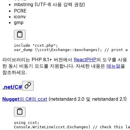
mbstring (UTF-8 사용 강력 권장)
PCRE
iconv
gmp
include
 "ccxt.php"
;
var_dump
 (
\ccxt\Exchange
::
$exchanges); 
// print a 
라이브러리는 PHP 8.1+ 버전에서
ReactPHP
의 도구를 사용
한 동시 비동기 모드를 지원합니다. 자세한 내용은
매뉴얼
을
참조하세요.
.net/C#
Nugget
의 C#의 ccxt
(netstandard 2.0 및 netstandard 2.1)
using
 ccxt
;
Console.
WriteLine
(ccxt.Exchanges) 
// check this la