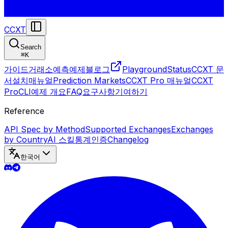
CCXT
Search
⌘
K
가이드
거래소
예측
예제
블로그
Playground
Status
CCXT 문
서
설치
매뉴얼
Prediction Markets
CCXT Pro 매뉴얼
CCXT
Pro
CLI
예제 개요
FAQ
요구사항
기여하기
Reference
API Spec by Method
Supported Exchanges
Exchanges
by Country
AI 스킬
통계
인증
Changelog
한국어