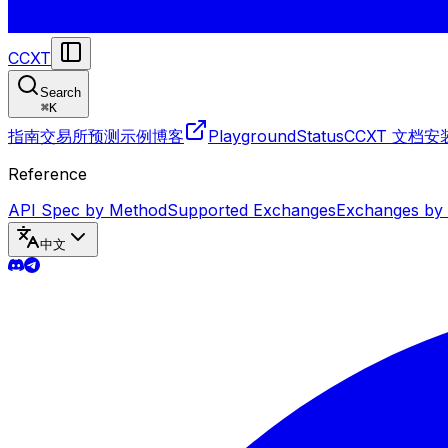
CCXT
Search
⌘
K
指南
交易所
预测
示例
博客
Playground
Status
CCXT 文档
安
Reference
API Spec by Method
Supported Exchanges
Exchanges by
中文